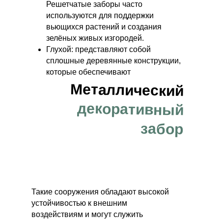
Решетчатые заборы часто
используются для поддержки
вьющихся растений и создания
зелёных живых изгородей.
Глухой: представляют собой
сплошные деревянные конструкции,
которые обеспечивают
максимальную приватность и защиту
Металлический
от ветра и шума. Обычно их
декоративный
изготавливают из широких
горизонтальных или вертикальных
забор
досок, плотно прилегающих друг к
другу.
Такие сооружения обладают высокой
устойчивостью к внешним
воздействиям и могут служить