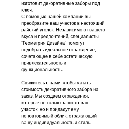
изготовит декоративные заборы под
ключ.
С помощью нашей компании вы
преобразите ваш участок в настоящий
райский уголок. Независимо от вашего
вкуса и предпочтений, специалисты
“Геометрия Дизайна” помогут
подобрать идеальное ограждение,
сочетающее в себе эстетическую
привлекательность и
функциональность.
Создаём пространства под ваш образ жизни с заботой
и сервисом на каждом этапе проекта
Свяжитесь с нами, чтобы узнать
рассчитать проект
стоимость декоративного забора на
заказ. Мы создаем ограждения,
которые не только защитят ваш
участок, но и придадут ему
неповторимый облик, отражающий
Проектирование
Партнёрам
вашу индивидуальность и стиль.
Благоустройство
О нас
Портфолио