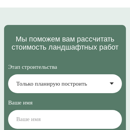
Блог
Частные сады
Публикации в СМИ
Общественные
Контакты
пространства
Почта
Офис
info@landshaftgeo.ru
г. Санкт-Петербург,
Для поставок
Студенческая улица
snab@landshaftgeo.ru
26к2, помещение 115-Н
Для партнеров
ближайшее метро
partner@landshaftgeo.ru
Черная речка
Написать в Telegram
Написать в WhatsApp
Телефон
+7 999 181 7786
Заказать звонок