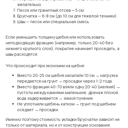
желательно
Песок или гранитный отсев — 5 см
Брусчатка — 6-8 см (до 10 см для тяжелой техники)
Швы — песок или специальная смесь
Если уменьшить толщину щебня или использовать
неподходящую фракцию (например, только 20-40 без
нижнего крупного слоя), покрытие начинает проседать, а
швы расходятся.
Что происходит при экономии на щебне:
Вместо 20-25 см щебня насыпали 10 см → нагрузка
передается на грунт → просадки через 1-2 года.
Вместо фракции 40-70 взяли одну 20-40 (мелкий) →
пустоты между камнями маленькие, дренаж плохой,
вода задерживается → зимой пучение.
Не уплотнили щебень катком → грунт под щебнем
оседает → просадки.
Именно поэтому стоимость укладки брусчатки зависит не
только от материала, но и от конструкции основания.