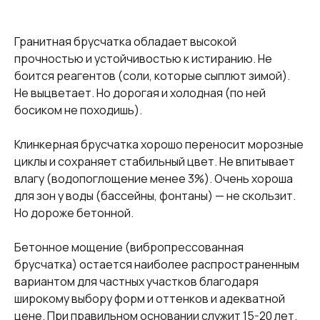
Гранитная брусчатка обладает высокой
прочностью и устойчивостью к истиранию. Не
боится реагентов (соли, которые сыплют зимой).
Не выцветает. Но дорогая и холодная (по ней
босиком не походишь).
Клинкерная брусчатка хорошо переносит морозные
циклы и сохраняет стабильный цвет. Не впитывает
влагу (водопоглощение менее 3%). Очень хороша
для зон у воды (бассейны, фонтаны) — не скользит.
Но дороже бетонной.
Бетонное мощение (вибропрессованная
брусчатка) остается наиболее распространенным
вариантом для частных участков благодаря
широкому выбору форм и оттенков и адекватной
цене. При правильном основании служит 15-20 лет.