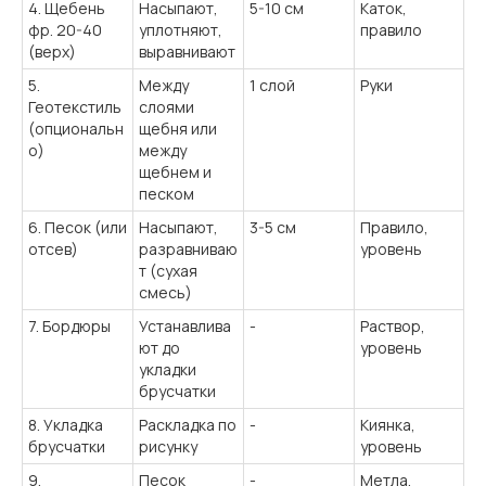
4. Щебень
Насыпают,
5-10 см
Каток,
фр. 20-40
уплотняют,
правило
(верх)
выравнивают
5.
Между
1 слой
Руки
Геотекстиль
слоями
(опциональн
щебня или
о)
между
щебнем и
песком
6. Песок (или
Насыпают,
3-5 см
Правило,
отсев)
разравниваю
уровень
т (сухая
смесь)
7. Бордюры
Устанавлива
-
Раствор,
ют до
уровень
укладки
брусчатки
8. Укладка
Раскладка по
-
Киянка,
брусчатки
рисунку
уровень
9.
Песок
-
Метла,