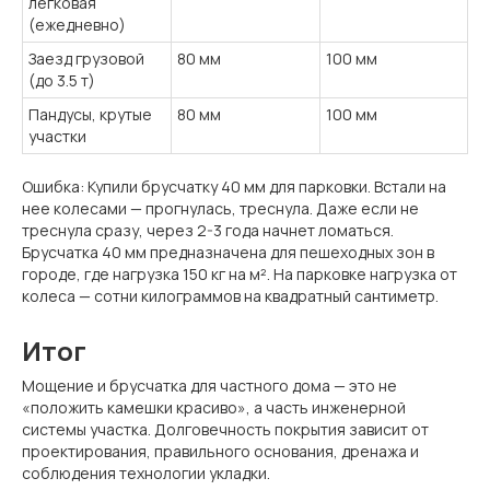
легковая
(ежедневно)
Заезд грузовой
80 мм
100 мм
(до 3.5 т)
Пандусы, крутые
80 мм
100 мм
участки
Ошибка: Купили брусчатку 40 мм для парковки. Встали на
нее колесами — прогнулась, треснула. Даже если не
треснула сразу, через 2-3 года начнет ломаться.
Брусчатка 40 мм предназначена для пешеходных зон в
городе, где нагрузка 150 кг на м². На парковке нагрузка от
колеса — сотни килограммов на квадратный сантиметр.
Итог
Мощение и брусчатка для частного дома — это не
«положить камешки красиво», а часть инженерной
системы участка. Долговечность покрытия зависит от
проектирования, правильного основания, дренажа и
соблюдения технологии укладки.