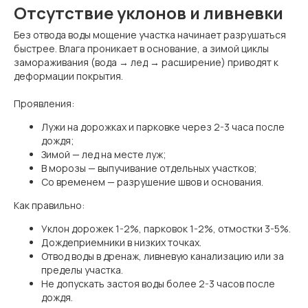
Отсутствие уклонов и ливневки
Без отвода воды мощение участка начинает разрушаться
быстрее. Влага проникает в основание, а зимой циклы
замораживания (вода → лед → расширение) приводят к
деформации покрытия.
Проявления:
Лужи на дорожках и парковке через 2-3 часа после
дождя;
Зимой — лед на месте луж;
В морозы — выпучивание отдельных участков;
Со временем — разрушение швов и основания.
Как правильно:
Уклон дорожек 1-2%, парковок 1-2%, отмостки 3-5%.
Дождеприемники в низких точках.
Отвод воды в дренаж, ливневую канализацию или за
пределы участка.
Не допускать застоя воды более 2-3 часов после
дождя.