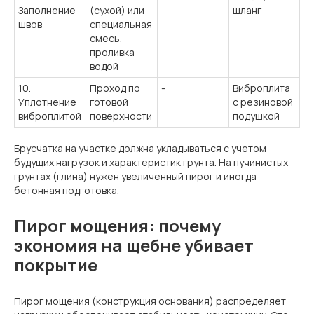
Заполнение
(сухой) или
шланг
швов
специальная
смесь,
проливка
водой
10.
Проход по
-
Виброплита
Уплотнение
готовой
с резиновой
виброплитой
поверхности
подушкой
Брусчатка на участке должна укладываться с учетом
будущих нагрузок и характеристик грунта. На пучинистых
грунтах (глина) нужен увеличенный пирог и иногда
бетонная подготовка.
Пирог мощения: почему
экономия на щебне убивает
покрытие
Пирог мощения (конструкция основания) распределяет