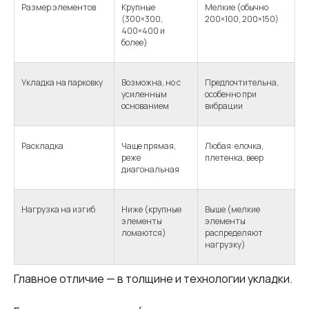
Размер элементов
Крупные
Мелкие (обычно
(300×300,
200×100, 200×150)
400×400 и
более)
Укладка на парковку
Возможна, но с
Предпочтительна,
усиленным
особенно при
основанием
вибрации
Раскладка
Чаще прямая,
Любая: елочка,
реже
плетенка, веер
диагональная
Нагрузка на изгиб
Ниже (крупные
Выше (мелкие
элементы
элементы
ломаются)
распределяют
нагрузку)
Главное отличие — в толщине и технологии укладки.