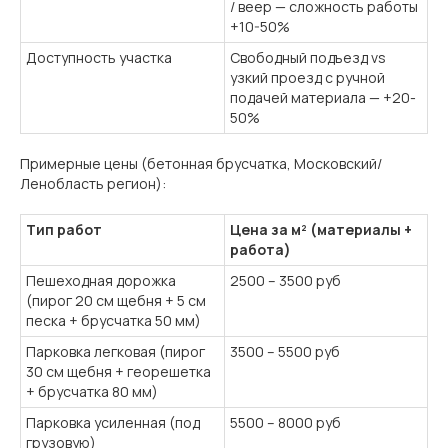
/ веер — сложность работы
+10-50%
Доступность участка
Свободный подъезд vs
узкий проезд с ручной
подачей материала — +20-
Рассчитаем стоимость вашего
50%
сада за 1 день
Ответьте на несколько вопросов — и мы
Примерные цены (бетонная брусчатка, Московский/
подготовим точный расчёт с учётом
Ленобласть регион):
ваших пожеланий и участка.
Тип работ
Цена за м² (материалы +
рассчитать проект
работа)
Пешеходная дорожка
2500 – 3500 руб
(пирог 20 см щебня + 5 см
песка + брусчатка 50 мм)
Парковка легковая (пирог
3500 – 5500 руб
30 см щебня + георешетка
+ брусчатка 80 мм)
Парковка усиленная (под
5500 – 8000 руб
грузовую)