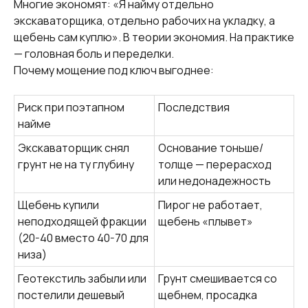
Многие экономят: «Я найму отдельно
экскаваторщика, отдельно рабочих на укладку, а
щебень сам куплю». В теории экономия. На практике
— головная боль и переделки.
Почему мощение под ключ выгоднее:
Риск при поэтапном
Последствия
найме
Экскаваторщик снял
Основание тоньше/
грунт не на ту глубину
толще — перерасход
или недонадежность
Щебень купили
Пирог не работает,
неподходящей фракции
щебень «плывет»
(20-40 вместо 40-70 для
низа)
Геотекстиль забыли или
Грунт смешивается со
постелили дешевый
щебнем, просадка