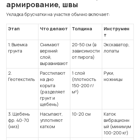
армирование, швы
Укладка брусчатки на участке обычно включает:
Эта п
Что делают
Толщина
Инструмен
т
1. Выемка
Снимают
20-50 см (в
Экскаватор,
грунта
верхний
зависимости
лопаты
слой,
от пирога)
выравнивают
2.
Расстилают
1 слой
Руки,
Геотекстиль
на дно
(плотность
ножницы
корыта
150-200 г/
(разделяет
м²)
грунт и
щебень)
3. Щебень
Насыпают,
10-20 см
Каток
фр. 40-70
уплотняют
вибрационн
(низ)
катком
ый (минимум
100-200 кг)