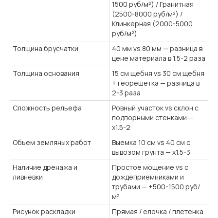
1500 руб/м²) / Гранитная
(2500-8000 руб/м²) /
Клинкерная (2000-5000
руб/м²)
Толщина брусчатки
40 мм vs 80 мм — разница в
цене материала в 1.5-2 раза
Толщина основания
15 см щебня vs 30 см щебня
+ георешетка — разница в
2-3 раза
Сложность рельефа
Ровный участок vs склон с
подпорными стенками —
x1.5-2
Объем земляных работ
Выемка 10 см vs 40 см с
вывозом грунта — x1.5-3
Наличие дренажа и
Простое мощение vs с
ливневки
дождеприемниками и
трубами — +500-1500 руб/
м²
Рисунок раскладки
Прямая / елочка / плетенка