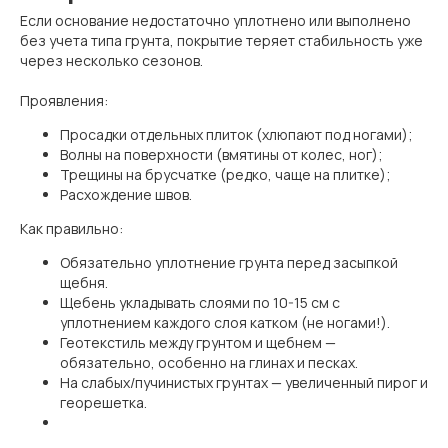
Если основание недостаточно уплотнено или выполнено
без учета типа грунта, покрытие теряет стабильность уже
через несколько сезонов.
Проявления:
Просадки отдельных плиток (хлюпают под ногами);
Волны на поверхности (вмятины от колес, ног);
Трещины на брусчатке (редко, чаще на плитке);
Расхождение швов.
Как правильно:
Обязательно уплотнение грунта перед засыпкой
щебня.
Щебень укладывать слоями по 10-15 см с
уплотнением каждого слоя катком (не ногами!).
Геотекстиль между грунтом и щебнем —
обязательно, особенно на глинах и песках.
На слабых/пучинистых грунтах — увеличенный пирог и
георешетка.