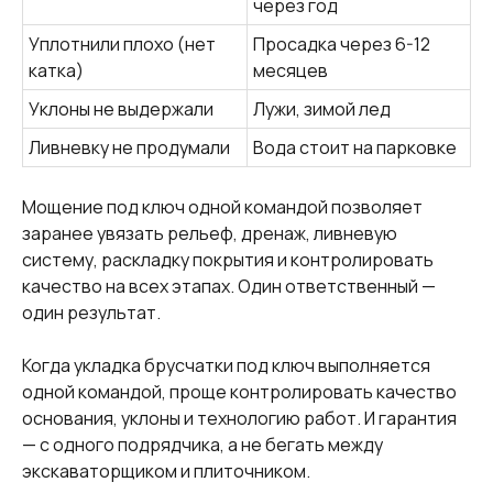
через год
Уплотнили плохо (нет
Просадка через 6-12
катка)
месяцев
Уклоны не выдержали
Лужи, зимой лед
Ливневку не продумали
Вода стоит на парковке
Мощение под ключ одной командой позволяет
заранее увязать рельеф, дренаж, ливневую
систему, раскладку покрытия и контролировать
качество на всех этапах. Один ответственный —
один результат.
Когда укладка брусчатки под ключ выполняется
одной командой, проще контролировать качество
основания, уклоны и технологию работ. И гарантия
— с одного подрядчика, а не бегать между
экскаваторщиком и плиточником.