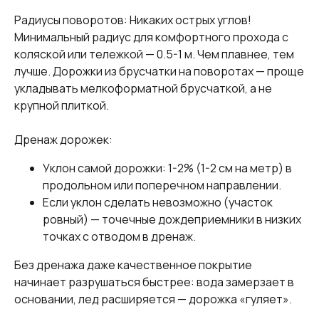
Радиусы поворотов: Никаких острых углов!
Минимальный радиус для комфортного прохода с
коляской или тележкой — 0.5-1 м. Чем плавнее, тем
лучше. Дорожки из брусчатки на поворотах — проще
укладывать мелкоформатной брусчаткой, а не
крупной плиткой.
Дренаж дорожек:
Уклон самой дорожки: 1-2% (1-2 см на метр) в
продольном или поперечном направлении.
Если уклон сделать невозможно (участок
ровный) — точечные дождеприемники в низких
точках с отводом в дренаж.
Без дренажа даже качественное покрытие
начинает разрушаться быстрее: вода замерзает в
основании, лед расширяется — дорожка «гуляет».