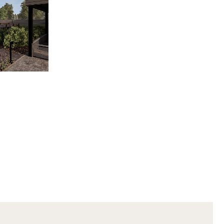
Почта
info@landshaftgeo.ru
ербург,
Для поставок
 улица 26к2,
snab@landshaftgeo.ru
5-Н
Для партнеров
етро Черная