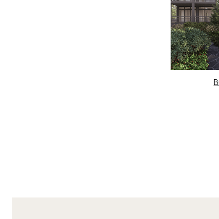
Вк
Теleg
Прое
Благ
Создаём пространства под ваш образ жизни с заботой
Порт
и сервисом на каждом этапе проекта
Част
рассчитать проект
Обще