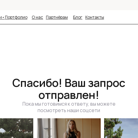
фолио
фолио
О нас
О нас
Партнёрам
Партнёрам
Блог
Блог
Контакты
Контакты
Спасибо! Ваш запрос
отправлен!
Пока мы готовимся к ответу, вы можете
посмотреть наши соцсети