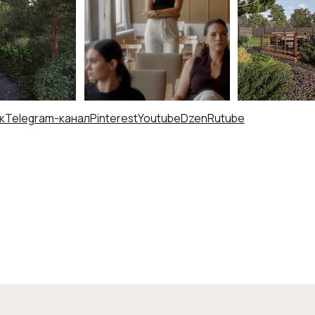
ram-канал
Pinterest
Youtube
Dzen
Rutube
ктирование
Партнёрам
Офис
оустройство
О нас
г. Санкт-Пет
фолио
Блог
Студенческая
ные сады
Публикации в СМИ
помещение 11
ственные
Контакты
ближайшее м