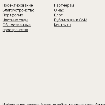
транства
речка
Телефон
+7 999 181 778
Заказать зво
мация, размещённая на сайте, не является публичной офертой.
тика конфиденциальности
вернуться на