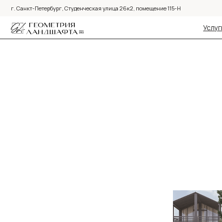
г. Санкт-Петербург, Студенческая улица 26к2, помещение 115-Н
Услуги•
Услуги•
Порт
Порт